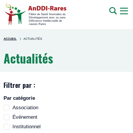
men
Recherche
Filière de Santé Anomalies du
Développement avec ou sans
mob
Déficience Intellectuelle de
causes Rares
Rechercher
You're
sur
ACCUEIL
ACTUALITÉS
here
le
site
Actualités
Filtrer par :
Par catégorie
Association
Événement
Institutionnel