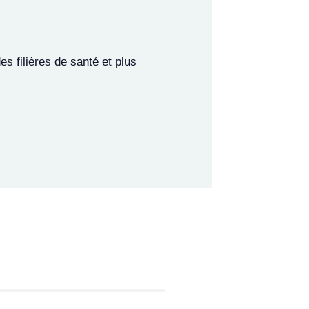
aladies rares, par le médecin
r cas la carte doit ensuite être
s filières de santé et plus
ans l’évaluation de l’état du
alement le nom des personnes à
e
uvelle carte auprès de votre