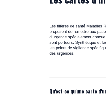
Pr Nicole PHILIP
International 22q11.2 De
Guidelines pour le syndro
Les filières de santé Maladies R
Pr Nicole PHILIP, Pr Ann
proposent de remettre aux patie
d’urgence spécialement conçue p
Recommandations national
sont porteurs. Synthétique et fa
Pr Laurence FAIVRE
les points de vigilance spécifiq
des urgences.
Recommandations pour le bi
Ensemble des cliniciens de 
Qu'est-ce qu'une carte d'u