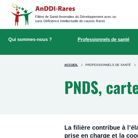
Logged
main
navigation
Filière de Santé Anomalies du Développement avec ou
sans Déficience Intellectuelle de causes Rares
Main
Rechercher
navigation
sur
Qui sommes-nous ?
Professionnels de santé
le
site
You're
ACCUEIL
PROFESSIONNELS DE SANTÉ
here
PNDS, carte
La filière contribue à l’é
prise en charge et la coo