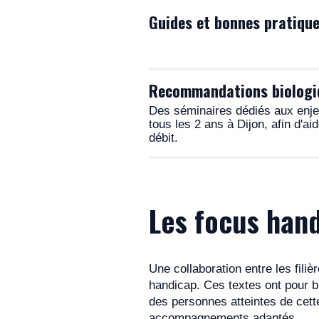
centre et/ou
de l’association 
Guides et bonnes pratiqu
Recommandations biologi
Guide de la consultation
Des séminaires dédiés aux enjeu
AnDDI-Rares
tous les 2 ans à Dijon, afin d'
débit.
Protocole
d’annonce du diagnostic 
Les protocoles
AnDDI-Rares
Les focus han
Particularités du protocol
Guide de recommandations
AnDDI-Rares / ASDU / Vale
Réseau Achropuce
Consentements
et plaq
Recommandations professi
Une collaboration entre les fili
les
nouvelles technologie
ANPGM
handicap. Ces textes ont pour b
des personnes atteintes de cett
Règles de bonnes pratique
Diagnostic moléculaire de 
accompagnements adaptés.
(Hors recherche) – AnDDI-