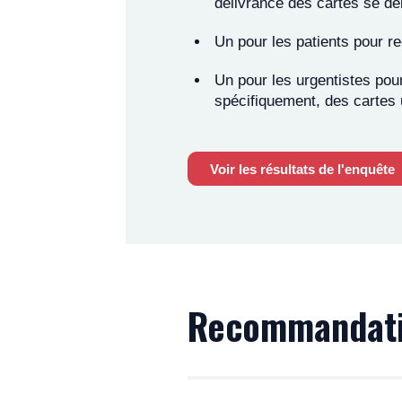
délivrance des cartes se dér
Un pour les patients pour rec
Les cartes sont remises au pati
qui assure son suivi médical ou
Un pour les urgentistes pou
renseignée
par le médecin qui 
spécifiquement, des cartes
Quelles informat
Voir les résultats de l'enquête
Les cartes d’urgence indiquent,
malade. Elles synthétisent les
prévenir en priorité.
Volet 1 :
Nom de la pathologie, 
Volets 2 et 3 :
Recommandations 
Recommandatio
Volet 4 :
Contacts prioritaires
Le patient doit garder la carte 
En cas de modifications majeur