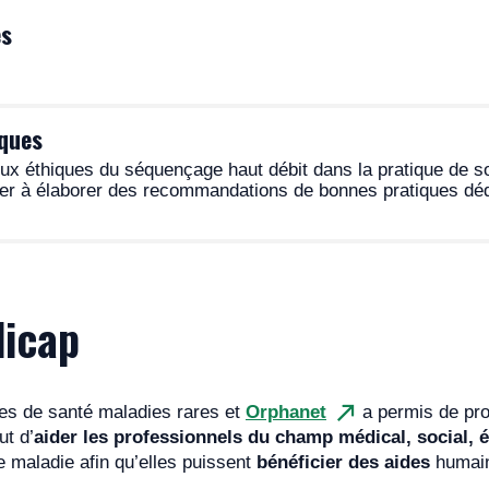
correspondante
ou à la filière.
es
ques
 de médecine génomique
x éthiques du séquençage haut débit dans la pratique de so
aider à élaborer des recommandations de bonnes pratiques d
d’une maladie rare avec anomalie du développement
dicap
e de rendu des résultats d’un diagnostic ultra rare
 professionnelles des analyses ACPA
ntin APAC
uettes d’information sur la
CGH-Array
et
onnelles de bonnes pratiques en génétique moléculaire
ères de santé maladies rares et
Orphanet
a permis de pro
s de NGS
– AnDDI-Rares
ut d’
aider les professionnels du champ médical, social, é
e maladie afin qu’elles puissent
s en génétique constitutionnelle à des fins médicales
bénéficier des aides
humain
la déficience intellectuelle
Rares