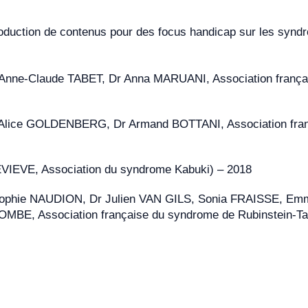
roduction de contenus pour des focus handicap sur les synd
ion sequencing)
Anne-Claude TABET, Dr Anna MARUANI, Association frança
d’une méthode de biologie médicale
Alice GOLDENBERG, Dr Armand BOTTANI, Association fra
 méthode NGS: Note technique
IEVE, Association du syndrome Kabuki) – 2018
mental en validation de méthode initiale
ophie NAUDION, Dr Julien VAN GILS, Sonia FRAISSE, Em
BE, Association française du syndrome de Rubinstein-Tayb
rprétation de variants de séquence générés par les anal
laboration d’un compte rendu de résultats obtenus par 