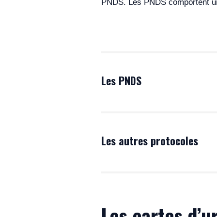
PNDS. Les PNDS comportent une 
Les PNDS
Je consulte tous les PNDS pub
Les autres protocoles
Protocole type d’examen 
Les cartes d’
Clinical utility gene card