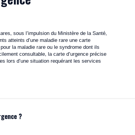
letion Syndrome Consortium
me de Kabuki dans le cadre du projet Dyscerne
ares, sous l’impulsion du Ministère de la Santé,
ick TOUTAIN, Pr David GENEVIEVE
nts atteints d’une maladie rare une carte
our la maladie rare ou le syndrome dont ils
es de bonnes pratiques du test présymptomatique chez
cilement consultable, la carte d’urgence précise
ues lors d’une situation requérant les services
lan étiologique de la déficience intellectuelle non exp
la filière AnDDI-Rares
rgence ?