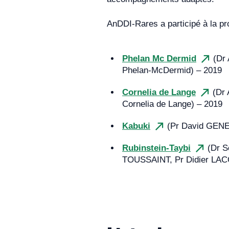
ANPGM
AnDDI-Rares a participé à la p
Les guides NGS (
next-generat
Phelan Mc Dermid
(Dr 
Phelan-McDermid) – 2019
Vérification / validation 
Groupe NGS-Diag
Cornelia de Lange
(Dr 
Cornelia de Lange) – 2019
Dossier de validation de
Groupe NGS-Diag
Kabuki
(Pr David GENEV
Exemple de plan de expéri
Rubinstein-Taybi
(Dr S
Groupe NGS-Diag
TOUSSAINT, Pr Didier LACOM
Homogénéisation de l’inte
NGS
Groupe NGS-Diag
Recommandations pour l’é