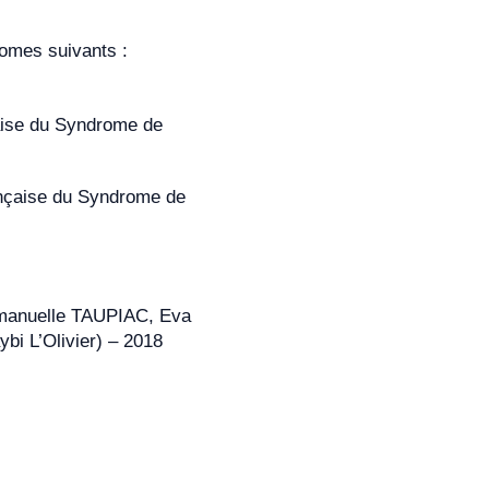
romes suivants :
ise du Syndrome de
nçaise du Syndrome de
manuelle TAUPIAC, Eva
i L’Olivier) – 2018
yses en
analyse de