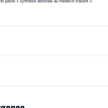
partie « synthèse destinée au médecin traitant ».
liés.
autopsique fœtal ou néonatal
urgence
 (guides de bonne pratique du diagnostic génétique) pour