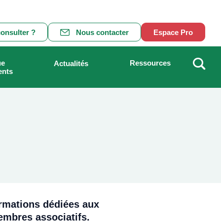
onsulter ?
Nous contacter
Espace Pro
ue
Ressources
Actualités
ents
Recher
ormations dédiées aux
embres associatifs.