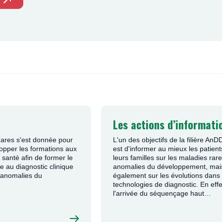
n : technologies et applications
(enseignement théorique
énérale et présentation des mémoires ainsi que des cas cli
gow
(Royaume-Uni)
thologie
(format hybride – Institut Imagine, Hôpital Necker, P
e
(Autriche)
rodysplasies
(format hybride – Hôpital Robert-Debré, Paris
cessibles dans un
espace réservé aux professionnels membres
e Clinique
(2 janvier 2019)
enhague
(Danemark)
programmation
(travaux pratiques)
cérébrales
(Charleroi, Belgique)
.
lone
(Espagne)
éthique à l’ère de la génomique.
International
(format hybride – Institut Imagine, Hôpital Nec
Les actions d’informati
enetics (ASHG)
nçage à haut débit
(travaux pratiques)
ne génomique
(24 janvier 2019)
Rares s'est donnée pour
L'un des objectifs de la filière An
lopper les formations aux
est d'informer au mieux les patient
Washington
(États-Unis)
 santé afin de former le
leurs familles sur les maladies rar
nomique : perfectionnement.
 au diagnostic clinique
anomalies du développement, mai
 anomalies du
également sur les évolutions dans 
ion des mémoires du DIU et des cas cliniques par les étud
s Angeles
(États-Unis)
nomique : premiers pas.
technologies de diagnostic. En effe
l'arrivée du séquençage haut…
prédiction
in silico
et analyses approfondies
(enseignement
cou et anomalies laryngées, en partenariat avec la filière 
lando
(États-Unis)