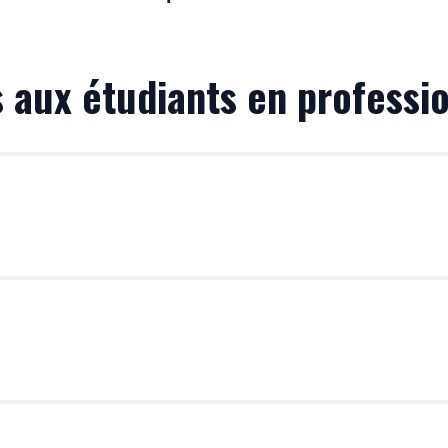
 aux étudiants en professi
étique Médicale relève du
DES de Génétique Médicale
(l’u
ycle de médecine) et de l’
option « Médecine Moléculaire-
ernat accessible
via
médecine et pharmacie). Le DES de Géné
ltations, diagnostic, prise en charge des patients) et « biol
logie Médicale option « Médecine Moléculaire-Génétique-Pha