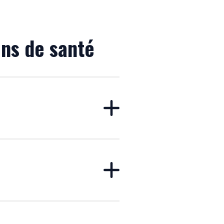
ons de santé
n des 44 Diplôme d’Études
Génétique-Pharmacologie » du
tique Médicale forme à la fois
ogiques » (analyse, laboratoire)
rmacologie » est axé sur la