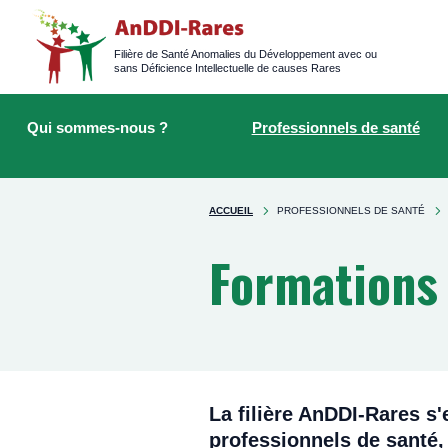
Logged
main
navigation
Filière de Santé Anomalies du Développement avec ou
sans Déficience Intellectuelle de causes Rares
Main
Rechercher
navigation
sur
Qui sommes-nous ?
Professionnels de santé
le
site
You're
ACCUEIL
PROFESSIONNELS DE SANTÉ
here
Formations
La filière AnDDI-Rares s
professionnels de santé,