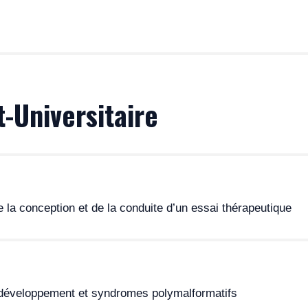
enter le bilan étiologique des interruptions de grossesse p
 (anatomie pathologique, génétique et obstétrique).
tence
-Universitaire
vice de médecine génomique des maladies rares, Hôpital 
HON, Institut de Pathologie multisite des HCL, Lyon
 la conception et de la conduite d’un essai thérapeutique
 la première année (en général 4ème année) puis la deuxièm
ions : Guide pratique du FST Foetopathologie
 de cytogénétique ou est praticien Attaché (au moins 6 dem
omprendre les particularités de la conception
et de la co
 Certificat en cytogénétique
rir les compétences utiles pour mettre en place un essai t
euros par an pendant deux ans / continue : gratuit
développement et syndromes polymalformatifs