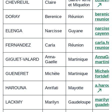
CHEVREUIL
Claire
et Miquelon
berenic
DORAY
Berenice
Réunion
reunion.
narciss
ELENGA
Narcisse
Guyane
cayenne.
carla.f
FERNANDEZ
Carla
Réunion
reunion.
Anna-
AnnaGae
GIGUET-VALARD
Martinique
Gaelle
martiniq
Michele
GUENERET
Michèle
Martinique
fortdefr
a.harou
HAROUNA
Anrifati
Mayotte
marilyn
LACKMY
Marilyn
Gaudeloupe
guadelou