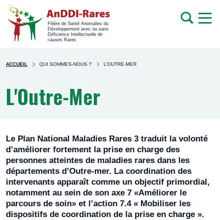
men
Recherche
Filière de Santé Anomalies du
Développement avec ou sans
mob
Déficience Intellectuelle de
causes Rares
Rechercher
You're
sur
ACCUEIL
QUI SOMMES-NOUS ?
L’OUTRE-MER
here
le
site
L'Outre-Mer
Le Plan National Maladies Rares 3 traduit la volonté
d’améliorer fortement la prise en charge des
personnes atteintes de maladies rares dans les
départements d’Outre-mer. La coordination des
intervenants apparaît comme un objectif primordial,
notamment au sein de son axe 7 «Améliorer le
parcours de soin» et l’action 7.4 « Mobiliser les
dispositifs de coordination de la prise en charge ».