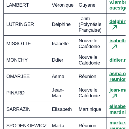
v.lambe
LAMBERT
Véronique
Guyane
ouestguy
Tahiti
delphine
LUTRINGER
Delphine
(Polynésie
Française)
Nouvelle
isabelle
MISSOTTE
Isabelle
Calédonie
Nouvelle
MONCHY
Ddier
didier.
Calédonie
asma.om
OMARJEE
Asma
Réunion
reunion.
Jean-
Nouvelle
jean-ma
PINARD
Marc
Calédonie
elisabet
SARRAZIN
Elisabeth
Martinique
martiniq
marta.s
SPODENKIEWICZ
Marta
Réunion
reunion.