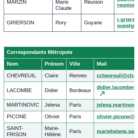
MARZIN
Marie
Réunion
reunion.
Claude
r.grier
GRIERSON
Rory
Guyane
ouestguy
Correspondants Métropole
Nom
Prénom
Ville
Mail
CHEVREUIL
Claire
Rennes
cchevreuil@ch-f
didier.lacombe@
LACOMBE
Didier
Bordeaux
MARTINOVIC
Jelena
Paris
jelena.martinov
PICONE
Olivier
Paris
olivier.picone@a
SAINT-
Marie-
Paris
mariehelene.sai
FRISON
Hélène