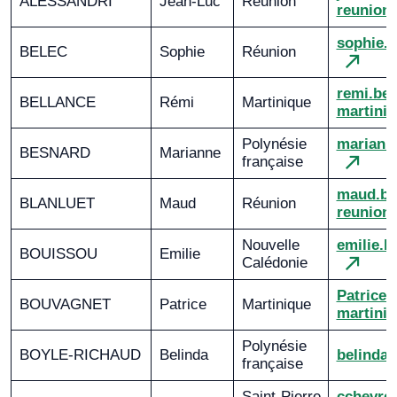
ALESSANDRI
Jean-Luc
Réunion
reunion.
sophie.
BELEC
Sophie
Réunion
remi.be
BELLANCE
Rémi
Martinique
martiniq
Polynésie
mariann
BESNARD
Marianne
française
maud.bl
BLANLUET
Maud
Réunion
reunion.
Nouvelle
emilie.
BOUISSOU
Emilie
Calédonie
Patric
BOUVAGNET
Patrice
Martinique
martiniq
Polynésie
BOYLE-RICHAUD
Belinda
belinda.
française
Saint-Pierre
cchevre