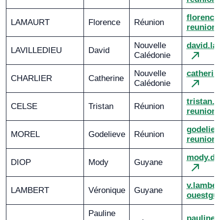
florenc
LAMAURT
Florence
Réunion
reunion.
Nouvelle
david.la
LAVILLEDIEU
David
Calédonie
Nouvelle
catherin
CHARLIER
Catherine
Calédonie
tristan.
CELSE
Tristan
Réunion
reunion.
godelie
MOREL
Godelieve
Réunion
reunion.
mody.di
DIOP
Mody
Guyane
v.lambe
LAMBERT
Véronique
Guyane
ouestguy
Pauline
pauline