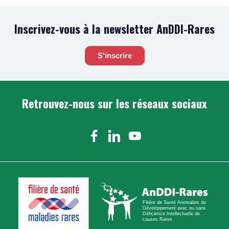
Inscrivez-vous à la newsletter AnDDI-Rares
S'inscrire
Retrouvez-nous sur les réseaux sociaux
I
n
N
N
N
s
o
o
o
t
u
u
u
a
s
s
s
g
s
s
s
r
Filière de Santé Anomalies du
u
u
u
a
Développement avec ou sans
Déficience Intellectuelle de
i
i
i
m
causes Rares