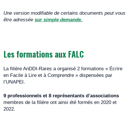
thérapeutique
Réalisé par le groupe de travail inter-filières AnDDI-
Une version modifiable de certains documents peut vous
Transition
Rares / DéfiScience et l’
Association Française du
être adressée
sur simple demande.
Syndrome d’Angelman
Professionnels Parcours de soins
J’ai des difficultés. Je vais me faire soigner.
Questionnaire transition – Je grandis. Je me
prépare à m’occuper de ma santé.
Les formations aux FALC
Mallette « Je comprends ma différence »
La filière AnDDI-Rares a organisé 2 formations « Écrire
en Facile à Lire et à Comprendre » dispensées par
l’UNAPEI.
9 professionnels et 8 représentants d’associations
membres de la filière ont ainsi été formés en 2020 et
2022.