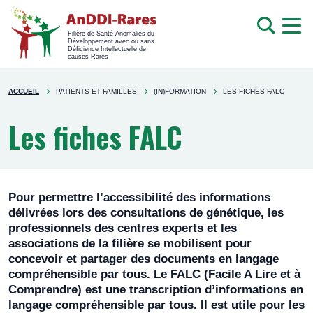
men
Recherche
Filière de Santé Anomalies du
Développement avec ou sans
mob
Déficience Intellectuelle de
causes Rares
Rechercher
You're
sur
ACCUEIL
PATIENTS ET FAMILLES
(IN)FORMATION
LES FICHES FALC
here
le
site
Les fiches FALC
Pour permettre l’accessibilité des informations
délivrées lors des consultations de génétique, les
professionnels des centres experts et les
associations de la filière se mobilisent pour
concevoir et partager des documents en langage
compréhensible par tous. Le FALC (Facile A Lire et à
Comprendre) est une transcription d’informations en
langage compréhensible par tous. Il est utile pour les