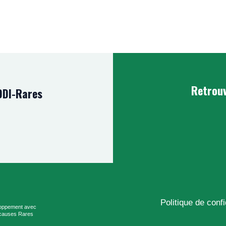
Retrouv
DDI-Rares
Politique de confi
loppement avec
e causes Rares