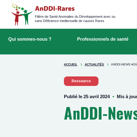
Logged
main
navigation
Filière de Santé Anomalies du Développement avec ou
sans Déficience Intellectuelle de causes Rares
Main
Rechercher
navigation
sur
Qui sommes-nous ?
Professionnels de santé
le
site
You're
ACCUEIL
ACTUALITÉS
ANDDI-NEWS #26 
here
Ressource
Publié le 25 avril 2024
Mis à jour
AnDDI-News