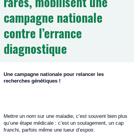
rares, mobilisent une
de
e
campagne nationale
r
partage
p
a
contre l’errance
r
e
diagnostique
m
a
i
l
Une campagne nationale pour relancer les
recherches génétiques !
Mettre un nom sur une maladie, c’est souvent bien plus
qu’une étape médicale : c’est un soulagement, un cap
franchi, parfois même une lueur d’espoir.