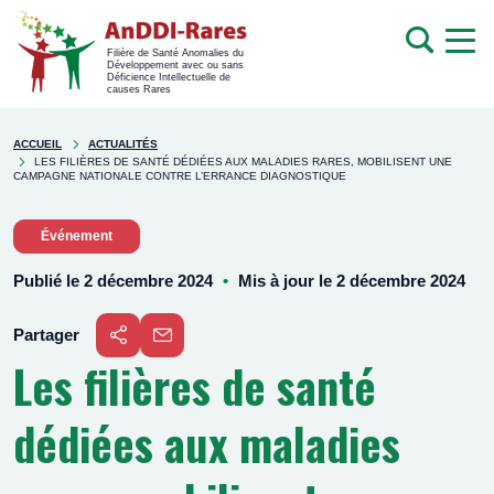
men
Recherche
Filière de Santé Anomalies du
Développement avec ou sans
mob
Déficience Intellectuelle de
causes Rares
Rechercher
You're
sur
ACCUEIL
ACTUALITÉS
here
LES FILIÈRES DE SANTÉ DÉDIÉES AUX MALADIES RARES, MOBILISENT UNE
le
CAMPAGNE NATIONALE CONTRE L’ERRANCE DIAGNOSTIQUE
site
Événement
Publié le 2 décembre 2024
Mis à jour le 2 décembre 2024
Partager
Les filières de santé
P
Ouvrir
a
r
dédiées aux maladies
une
t
a
fenêtre
g