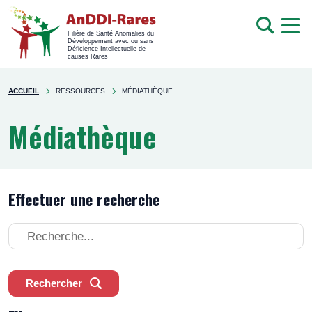
men
Recherche
Filière de Santé Anomalies du
Développement avec ou sans
mob
Déficience Intellectuelle de
causes Rares
Rechercher
You're
sur
ACCUEIL
RESSOURCES
MÉDIATHÈQUE
here
le
site
Médiathèque
Effectuer une recherche
Effectuer
une
recherche
Rechercher