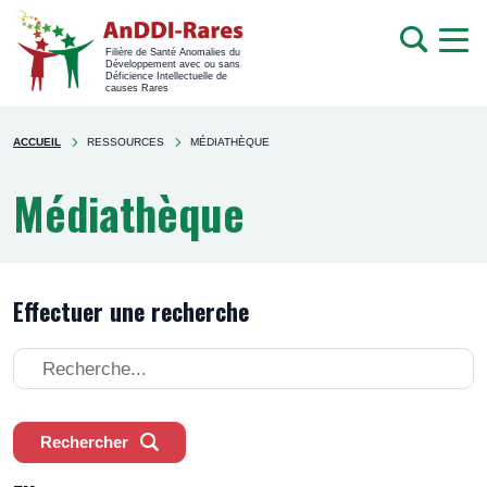
men
Recherche
Filière de Santé Anomalies du
Développement avec ou sans
mob
Déficience Intellectuelle de
causes Rares
Rechercher
You're
sur
ACCUEIL
RESSOURCES
MÉDIATHÈQUE
here
le
site
Médiathèque
Effectuer une recherche
Effectuer
une
recherche
Rechercher