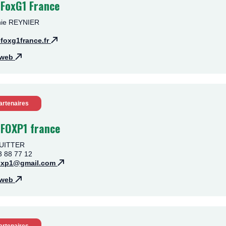
 FoxG1 France
anie REYNIER
foxg1france.fr
e web
artenaires
 FOXP1 france
GUITTER
3 88 77 12
foxp1@gmail.com
e web