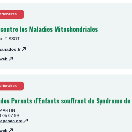
artenaires
 contre les Maladies Mitochondriales
ise TISSOT
wanadoo.fr
e web
artenaires
 des Parents d’Enfants souffrant du Syndrome de 
e MARTIN
3 05 07 99
apesac.org
e web