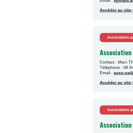
Email :
vpicard.
Accéder au sit
Associations p
Association
Contact : Marc 
Téléphone : 06 8
Email :
asso.nai
Accéder au sit
Associations p
Associatio