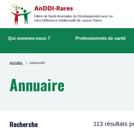
Logged
main
navigation
Filière de Santé Anomalies du Développement avec ou
sans Déficience Intellectuelle de causes Rares
Main
Rechercher
navigation
sur
Qui sommes-nous ?
Professionnels de santé
le
site
You're
ACCUEIL
ANNUAIRE
here
Annuaire
Recherche
113 résultats p