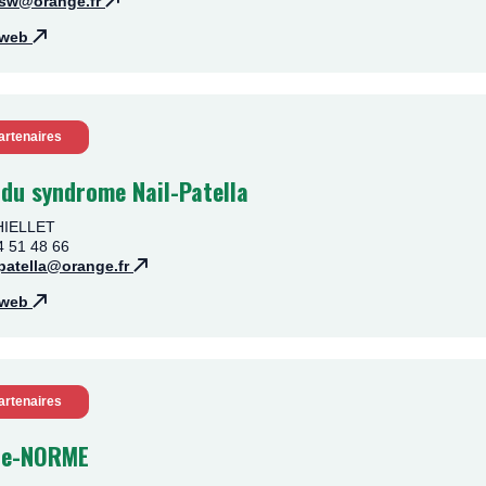
asw@orange.fr
e web
artenaires
 du syndrome Nail-Patella
THIELLET
4 51 48 66
lpatella@orange.fr
e web
artenaires
n e-NORME