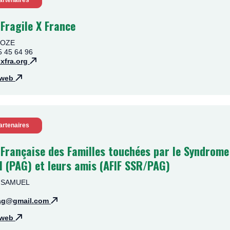
artenaires
Fragile X France
 ROZE
5 45 64 96
xfra.org
e web
artenaires
Française des Familles touchées par le Syndrome 
l (PAG) et leurs amis (AFIF SSR/PAG)
ie SAMUEL
.pag@gmail.com
e web