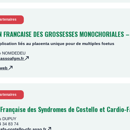
artenaires
N FRANCAISE DES GROSSESSES MONOCHORIALES –
lication liés au placenta unique pour de multiples foetus
lde NOMDEDEU
assoafgm.fr
e web
artenaires
 Française des Syndromes de Costello et Cardio-
is DUPUY
4 34 83 74
fs-costello-cfc.asso.fr