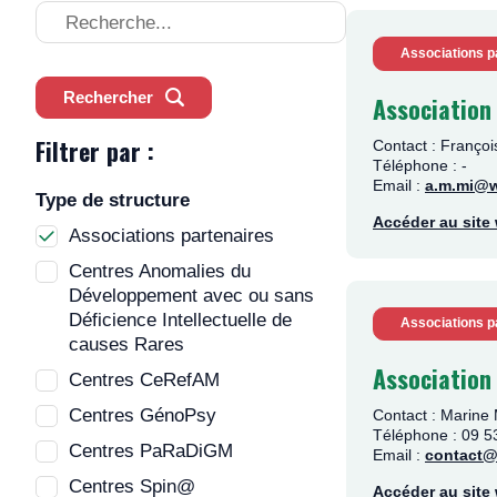
Recherche
Associations p
Rechercher
Association
Filtrer par :
Contact : Franço
Téléphone : -
Email :
a.m.mi@
Type de structure
Accéder au sit
Associations partenaires
Centres Anomalies du
Développement avec ou sans
Déficience Intellectuelle de
Associations p
causes Rares
Association
Centres CeRefAM
Centres GénoPsy
Contact : Marin
Téléphone : 09 5
Centres PaRaDiGM
Email :
contact@
Centres Spin@
Accéder au sit