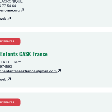
te LACRONIQUE
6 77 54 64
@enorme.org
e web
artenaires
 Enfants CASK France
ELLA THIERRY
2974593
ionenfantscaskfrance@gmail.com
e web
artenaires