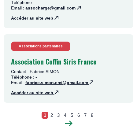
Téléphone : -
Email :
assocharge@gmail.com
Accéder au site web
Associations partenaires
Association Coffin Siris France
Contact : Fabrice SIMON
Téléphone : -
Email :
fabrice.simon.emi@gmail.com
Accéder au site web
1
2
3
4
5
6
7
8
P
P
P
P
P
P
P
P
Pagination
a
a
a
a
a
a
a
a
P
g
g
g
g
g
g
g
g
a
e
e
e
e
e
e
e
e