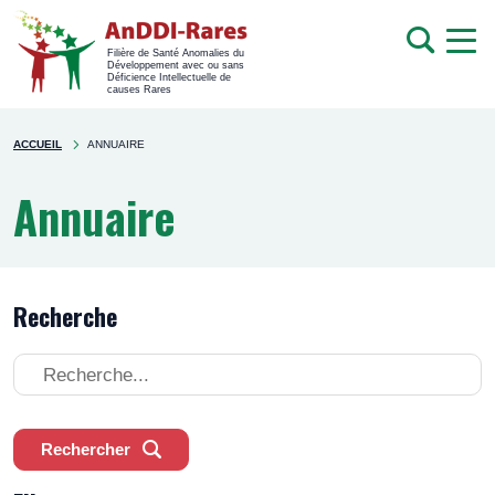
men
Recherche
Filière de Santé Anomalies du
Développement avec ou sans
mob
Déficience Intellectuelle de
causes Rares
Rechercher
You're
sur
ACCUEIL
ANNUAIRE
here
le
site
Annuaire
Recherche
Recherche
Rechercher