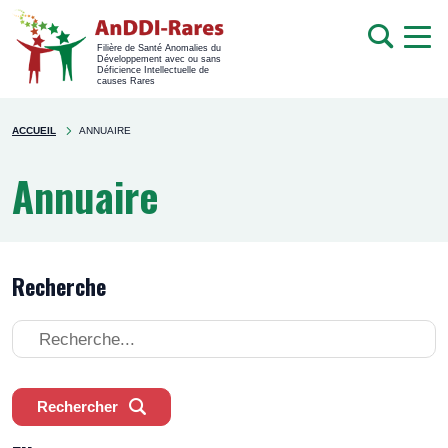
men
Recherche
Filière de Santé Anomalies du
Développement avec ou sans
mob
Déficience Intellectuelle de
causes Rares
Rechercher
You're
sur
ACCUEIL
ANNUAIRE
here
le
site
Annuaire
Recherche
Recherche
Rechercher