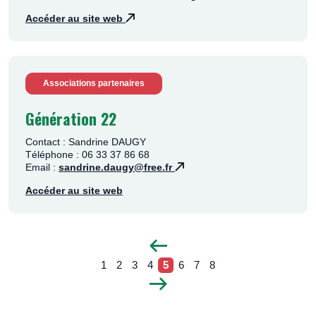
Accéder au site web
Associations partenaires
Génération 22
Contact : Sandrine DAUGY
Téléphone : 06 33 37 86 68
Email :
sandrine.daugy@free.fr
Accéder au site web
P
1
2
3
4
5
6
7
8
a
P
P
P
P
Pagination
P
P
P
P
g
a
a
a
a
a
a
a
a
P
e
g
g
g
g
g
g
g
g
a
p
e
e
e
e
e
e
e
e