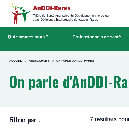
Logged
main
navigation
Filière de Santé Anomalies du Développement avec ou
sans Déficience Intellectuelle de causes Rares
Main
Rechercher
navigation
sur
Qui sommes-nous ?
Professionnels de santé
le
site
You're
ACCUEIL
RESSOURCES
ON PARLE D’ANDDI-RARES
here
On parle d'AnDDI-Ra
Filtrer par :
7 résultats pou