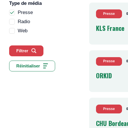
Type de média
Presse
Presse
0
Radio
KLS France
Web
Filtrer
Presse
0
Réinitialiser
ORKID
Presse
CHU Bordea