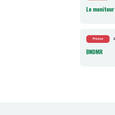
Le moniteur
Presse
2
BNDMR