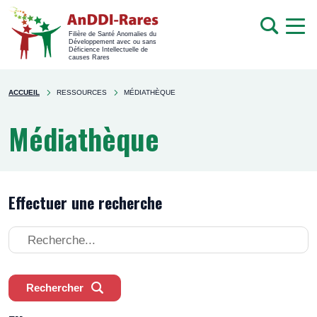
men
Recherche
Filière de Santé Anomalies du
Développement avec ou sans
mob
Déficience Intellectuelle de
causes Rares
Rechercher
You're
sur
ACCUEIL
RESSOURCES
MÉDIATHÈQUE
here
le
site
Médiathèque
Effectuer une recherche
Effectuer
une
recherche
Rechercher