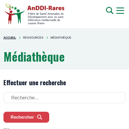
men
Recherche
Filière de Santé Anomalies du
Développement avec ou sans
mob
Déficience Intellectuelle de
causes Rares
Rechercher
You're
sur
ACCUEIL
RESSOURCES
MÉDIATHÈQUE
here
le
site
Médiathèque
Effectuer une recherche
Effectuer
une
recherche
Rechercher