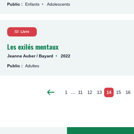
Public :
Enfants
Adolescents
Livre
Les exilés mentaux
Jeanne Auber / Bayard
2022
Public :
Adultes
1
…
11
12
13
14
15
16
P
P
P
P
P
Pagination
P
P
P
a
a
a
a
a
a
a
a
g
g
g
g
g
g
g
g
e
e
e
e
e
e
e
e
p
r
é