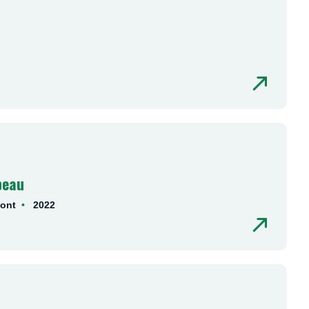
peau
font
2022