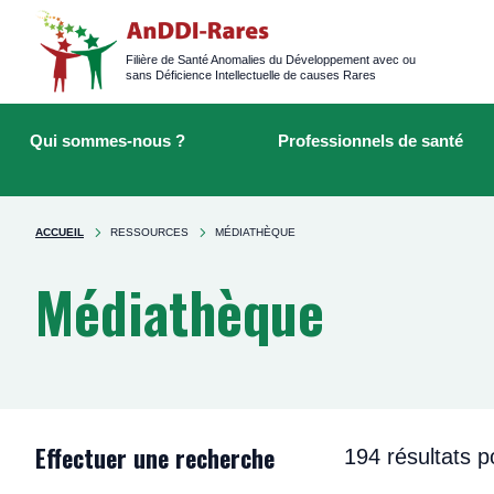
Logged
main
navigation
Filière de Santé Anomalies du Développement avec ou
sans Déficience Intellectuelle de causes Rares
Main
Rechercher
navigation
sur
Qui sommes-nous ?
Professionnels de santé
le
site
You're
ACCUEIL
RESSOURCES
MÉDIATHÈQUE
here
Médiathèque
Effectuer une recherche
194 résultats p