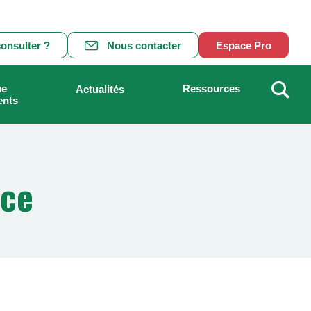
onsulter ?
Nous contacter
Espace Pro
ue
Ressources
Actualités
ents
Recher
nce