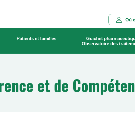
Main
Où c
navigation
Patients et familles
Guichet pharmaceutiq
Rechercher
Observatoire des traitem
érence et de Compéte