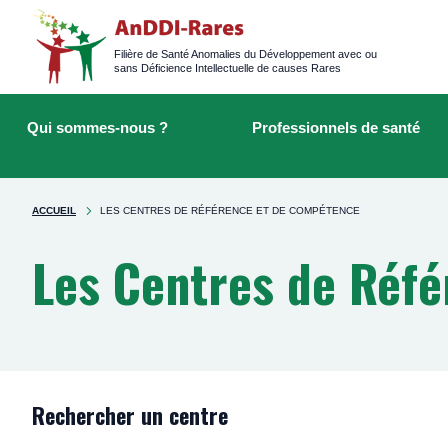
Logged
main
navigation
Filière de Santé Anomalies du Développement avec ou
sans Déficience Intellectuelle de causes Rares
Main
Rechercher
navigation
sur
Qui sommes-nous ?
Professionnels de santé
le
site
You're
ACCUEIL
LES CENTRES DE RÉFÉRENCE ET DE COMPÉTENCE
here
Les Centres de Réf
Rechercher un centre