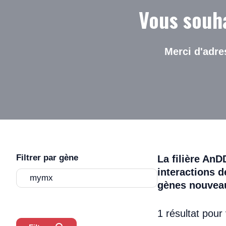
Vous souha
Merci d'adre
Drop-down list
Filtrer par gène
La filière AnD
and input field
interactions d
with
gènes nouveaux
autocompletion
1 résultat pour