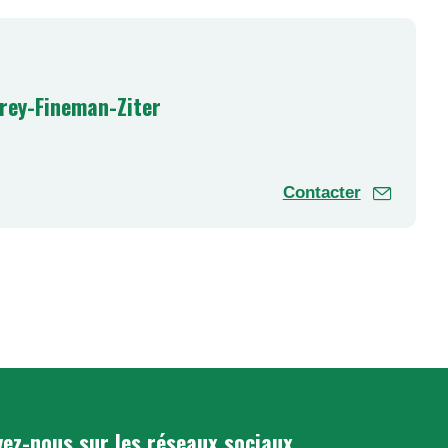
rey-Fineman-Ziter
Contacter
MYMX (OMIM* 619912) associés au syndrome de Carey-Fineman-
e patients.
.marsili@chu-lille.fr
et
thomas.smol@chu-lille.fr
).
ez-nous sur les réseaux sociaux