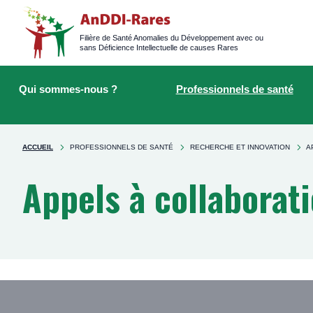
Logged
main
navigation
Filière de Santé Anomalies du Développement avec ou
sans Déficience Intellectuelle de causes Rares
Main
Rechercher
navigation
sur
Qui sommes-nous ?
Professionnels de santé
le
site
You're
ACCUEIL
PROFESSIONNELS DE SANTÉ
RECHERCHE ET INNOVATION
A
here
Appels à collaborat