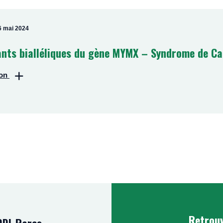
6 mai 2024
ants bialléliques du gène MYMX – Syndrome de Ca
ion
 recherche de patients porteurs de variants bialléliques du gène 
lecter les données cliniques, préciser le phénotype et publier une série d
Pagination
z des patients concernés, vous pouvez nous contacter par mail (
luisa
homas Smol
Retrouv