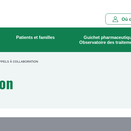
Main
Où c
navigation
Patients et familles
Guichet pharmaceutiq
Rechercher
Observatoire des traitem
PPELS À COLLABORATION
ion