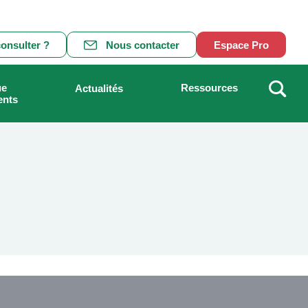
onsulter ?
Nous contacter
Espace Pro
ue
Ressources
Actualités
ents
Recher