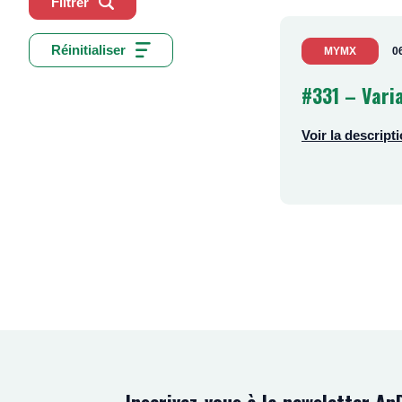
Filtrer
Réinitialiser
MYMX
0
#331 – Vari
Voir la descript
Chers Collègues,
Nous sommes à la
Ziter, afin de col
Si vous connaisse
Cordialement,
Luisa Marsili, T