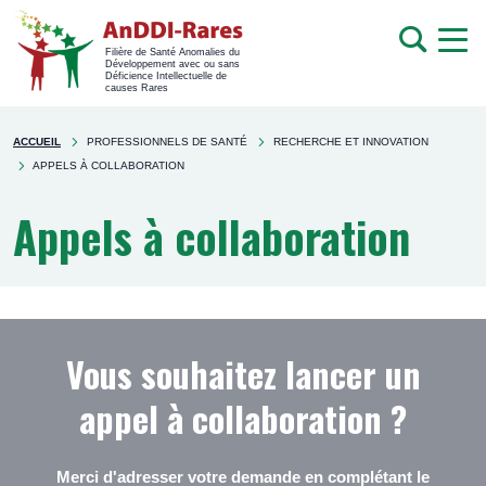
men
Recherche
Filière de Santé Anomalies du
Développement avec ou sans
mob
Déficience Intellectuelle de
causes Rares
Rechercher
You're
sur
ACCUEIL
PROFESSIONNELS DE SANTÉ
RECHERCHE ET INNOVATION
here
le
APPELS À COLLABORATION
site
Appels à collaboration
Vous souhaitez lancer un
appel à collaboration ?
Merci d'adresser votre demande en complétant le