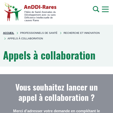
men
Recherche
Filière de Santé Anomalies du
Développement avec ou sans
mob
Déficience Intellectuelle de
causes Rares
Rechercher
You're
sur
ACCUEIL
PROFESSIONNELS DE SANTÉ
RECHERCHE ET INNOVATION
here
le
APPELS À COLLABORATION
site
Appels à collaboration
Vous souhaitez lancer un
appel à collaboration ?
Merci d'adresser votre demande en complétant le