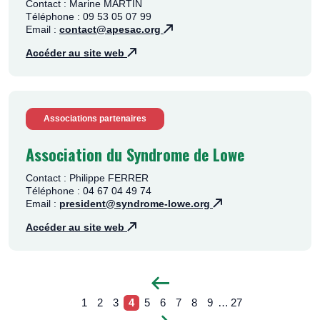
Contact : Marine MARTIN
Téléphone : 09 53 05 07 99
Email :
contact@apesac.org
Accéder au site web
Associations partenaires
Association du Syndrome de Lowe
Contact : Philippe FERRER
Téléphone : 04 67 04 49 74
Email :
president@syndrome-lowe.org
Accéder au site web
P
1
2
3
4
5
6
7
8
9
…
27
a
P
P
P
P
P
Pagination
P
P
P
P
P
g