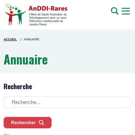
men
Recherche
Filière de Santé Anomalies du
Développement avec ou sans
mob
Déficience Intellectuelle de
causes Rares
Rechercher
You're
sur
ACCUEIL
ANNUAIRE
here
le
site
Annuaire
Recherche
Recherche
Rechercher