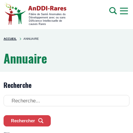
men
Recherche
Filière de Santé Anomalies du
Développement avec ou sans
mob
Déficience Intellectuelle de
causes Rares
Rechercher
You're
sur
ACCUEIL
ANNUAIRE
here
le
site
Annuaire
Recherche
Recherche
Rechercher