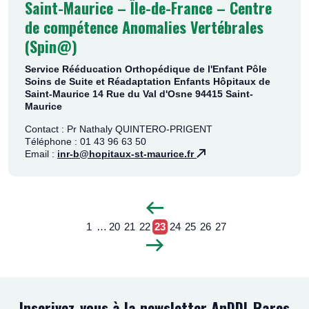
Saint-Maurice – Île-de-France – Centre
de compétence Anomalies Vertébrales
(Spin@)
Service Rééducation Orthopédique de l'Enfant Pôle
Soins de Suite et Réadaptation Enfants Hôpitaux de
Saint-Maurice 14 Rue du Val d'Osne 94415 Saint-
Maurice
Contact : Pr Nathaly QUINTERO-PRIGENT
Téléphone : 01 43 96 63 50
Email :
inr-b@hopitaux-st-maurice.fr
P
1
…
20
21
22
23
24
25
26
27
a
P
P
P
P
Pagination
P
P
P
P
P
g
a
a
a
a
a
a
a
a
a
P
e
g
g
g
g
g
g
g
g
g
a
p
e
e
e
e
e
e
e
e
e
g
r
e
é
Inscrivez-vous à la newsletter AnDDI-Rares
s
c