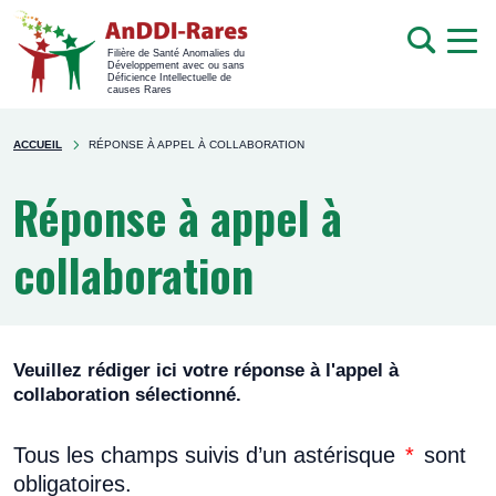
men
Recherche
Filière de Santé Anomalies du
Développement avec ou sans
mob
Déficience Intellectuelle de
causes Rares
Rechercher
You're
sur
ACCUEIL
RÉPONSE À APPEL À COLLABORATION
here
le
site
Réponse à appel à
collaboration
Veuillez rédiger ici votre réponse à l'appel à
collaboration sélectionné.
Tous les champs suivis d’un astérisque
*
sont
obligatoires.