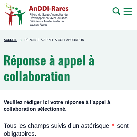
men
Recherche
Filière de Santé Anomalies du
Développement avec ou sans
mob
Déficience Intellectuelle de
causes Rares
Rechercher
You're
sur
ACCUEIL
RÉPONSE À APPEL À COLLABORATION
here
le
site
Réponse à appel à
collaboration
Veuillez rédiger ici votre réponse à l'appel à
collaboration sélectionné.
Tous les champs suivis d’un astérisque
*
sont
obligatoires.