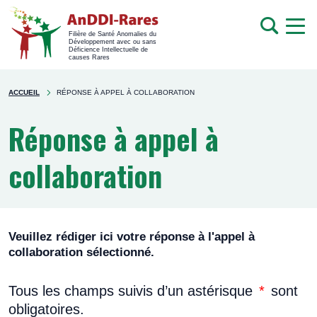
men
Recherche
Filière de Santé Anomalies du
Développement avec ou sans
mob
Déficience Intellectuelle de
causes Rares
Rechercher
You're
sur
ACCUEIL
RÉPONSE À APPEL À COLLABORATION
here
le
site
Réponse à appel à
collaboration
Veuillez rédiger ici votre réponse à l'appel à
collaboration sélectionné.
Tous les champs suivis d’un astérisque
*
sont
obligatoires.