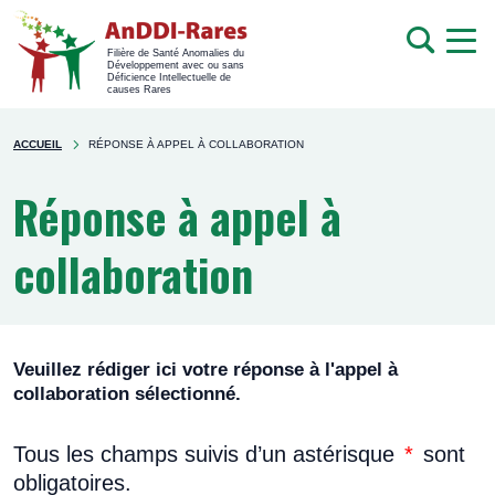
men
Recherche
Filière de Santé Anomalies du
Développement avec ou sans
mob
Déficience Intellectuelle de
causes Rares
Rechercher
You're
sur
ACCUEIL
RÉPONSE À APPEL À COLLABORATION
here
le
site
Réponse à appel à
collaboration
Veuillez rédiger ici votre réponse à l'appel à
collaboration sélectionné.
Tous les champs suivis d’un astérisque
*
sont
obligatoires.