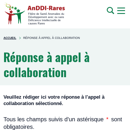
men
Recherche
Filière de Santé Anomalies du
Développement avec ou sans
mob
Déficience Intellectuelle de
causes Rares
Rechercher
You're
sur
ACCUEIL
RÉPONSE À APPEL À COLLABORATION
here
le
site
Réponse à appel à
collaboration
Veuillez rédiger ici votre réponse à l'appel à
collaboration sélectionné.
Tous les champs suivis d’un astérisque
*
sont
obligatoires.