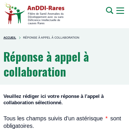
men
Recherche
Filière de Santé Anomalies du
Développement avec ou sans
mob
Déficience Intellectuelle de
causes Rares
Rechercher
You're
sur
ACCUEIL
RÉPONSE À APPEL À COLLABORATION
here
le
site
Réponse à appel à
collaboration
Veuillez rédiger ici votre réponse à l'appel à
collaboration sélectionné.
Tous les champs suivis d’un astérisque
*
sont
obligatoires.