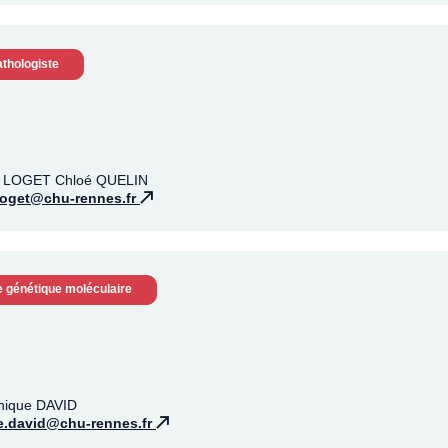
thologiste
ppe LOGET Chloé QUELIN
.loget@chu-rennes.fr
e génétique moléculaire
onique DAVID
e.david@chu-rennes.fr