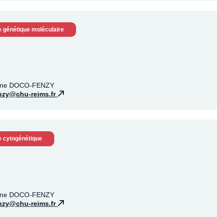
e génétique moléculaire
rtine DOCO-FENZY
zy@chu-reims.fr
e cytogénétique
rtine DOCO-FENZY
zy@chu-reims.fr