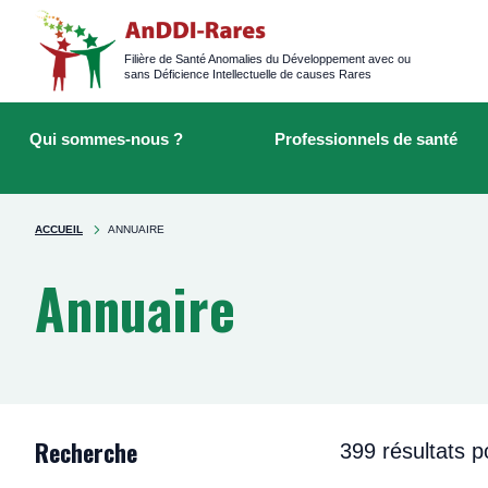
Logged
main
navigation
Filière de Santé Anomalies du Développement avec ou
sans Déficience Intellectuelle de causes Rares
Main
Rechercher
navigation
sur
Qui sommes-nous ?
Professionnels de santé
le
site
You're
ACCUEIL
ANNUAIRE
here
Annuaire
Recherche
399 résultats p