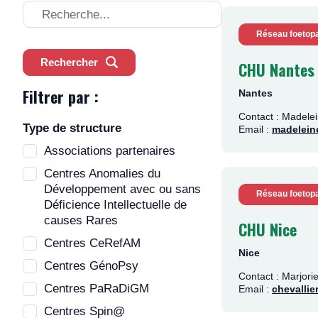
Recherche
Réseau foetopa
Rechercher
CHU Nantes 
Filtrer par :
Nantes
Contact : Made
Type de structure
Email :
madelein
Associations partenaires
Centres Anomalies du
Développement avec ou sans
Réseau foetopa
Déficience Intellectuelle de
causes Rares
CHU Nice
Centres CeRefAM
Nice
Centres GénoPsy
Contact : Marjor
Centres PaRaDiGM
Email :
chevallie
Centres Spin@