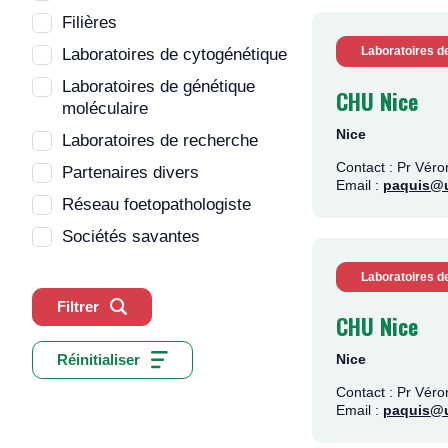
Filières
Laboratoires d
Laboratoires de cytogénétique
Laboratoires de génétique
CHU Nice
moléculaire
Nice
Laboratoires de recherche
Contact : Pr Vé
Partenaires divers
Email :
paquis@u
Réseau foetopathologiste
Sociétés savantes
Laboratoires d
Filtrer
CHU Nice
Réinitialiser
Nice
Contact : Pr Vé
Email :
paquis@u