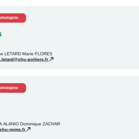
thologiste
s
line LETARD Marie FLORES
.letard@chu-poitiers.fr
thologiste
beth ALANIO Dominique ZACHAR
chu-reims.fr