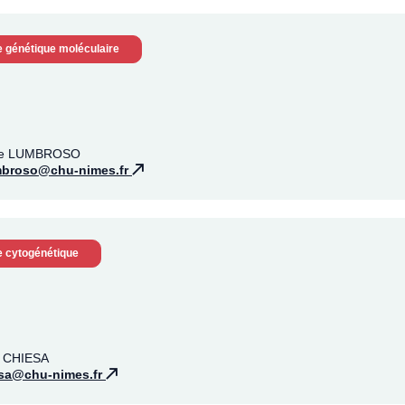
e génétique moléculaire
rge LUMBROSO
mbroso@chu-nimes.fr
e cytogénétique
n CHIESA
esa@chu-nimes.fr