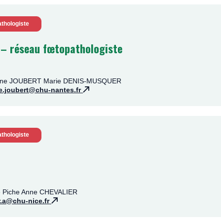
thologiste
– réseau fœtopathologiste
leine JOUBERT Marie DENIS-MUSQUER
e.joubert@chu-nantes.fr
thologiste
ie Piche Anne CHEVALIER
r.a@chu-nice.fr