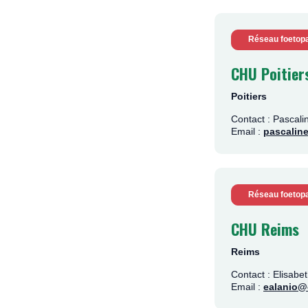
Réseau foetopa
CHU Poitier
Poitiers
Contact : Pasca
Email :
pascaline
Réseau foetopa
CHU Reims
Reims
Contact : Elisa
Email :
ealanio@