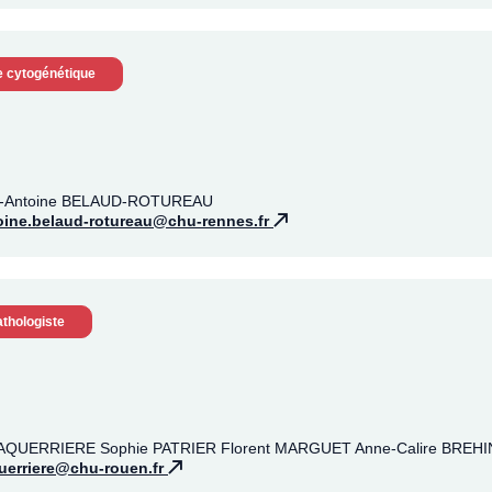
e cytogénétique
rc-Antoine BELAUD-ROTUREAU
oine.belaud-rotureau@chu-rennes.fr
thologiste
 LAQUERRIERE Sophie PATRIER Florent MARGUET Anne-Calire BREHIN
querriere@chu-rouen.fr